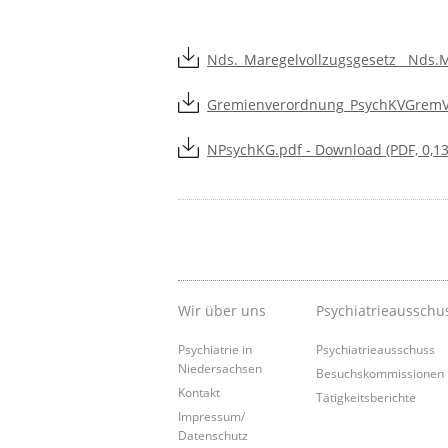
Nds._Maregelvollzugsgesetz__Nds.MV
Gremienverordnung_PsychKVGremV_N
NPsychKG.pdf - Download (PDF, 0,1
Wir über uns
Psychiatrieausschu
Psychiatrie in
Psychiatrieausschuss
Niedersachsen
Besuchskommissionen
Kontakt
Tätigkeitsberichte
Impressum/
Datenschutz