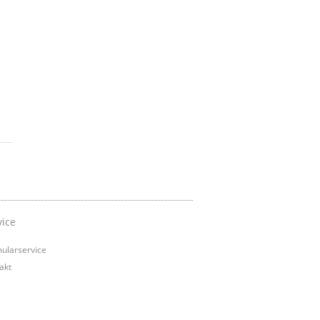
vice
ularservice
akt