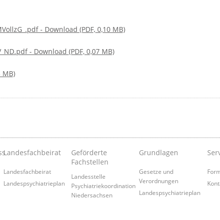
ollzG_.pdf - Download (PDF, 0,10 MB)
D.pdf - Download (PDF, 0,07 MB)
3 MB)
ss
Landesfachbeirat
Geförderte
Grundlagen
Ser
Fachstellen
Landesfachbeirat
Gesetze und
Form
Landesstelle
Verordnungen
Landespsychiatrieplan
Kont
Psychiatriekoordination
Landespsychiatrieplan
Niedersachsen